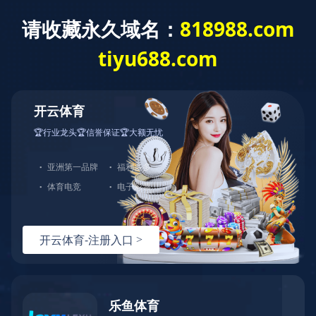
新闻动态
骏马启岁，非遗贺春｜天堰科技国风华
章，共品非遗新春